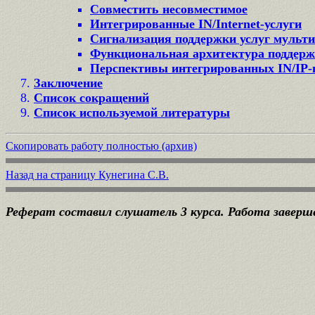
Совместить несовместимое
Интегрированные IN/Internet-услуги
Сигнализация поддержки услуг мульти
Функциональная архитектура поддержк
Перспективы интегрированных IN/IP
Заключение
Список сокращений
Список используемой литературы
Скопировать работу полностью (архив)
Назад на страницу Кунегина С.В.
Реферат составил слушатель 3 курса. Работа заверше