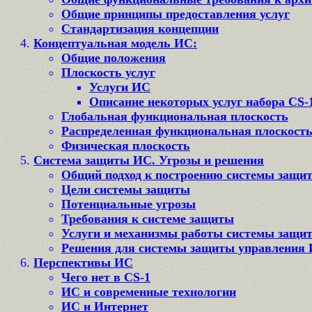
Общие принципы предоставления услуг
Стандартизация концепции
Концептуальная модель ИС:
Общие положения
Плоскость услуг
Услуги ИС
Описание некоторых услуг набора CS-
Глобальная функциональная плоскость
Распределенная функциональная плоскост
Физическая плоскость
Система защиты ИС. Угрозы и решения
Общий подход к построению системы защи
Цели системы защиты
Потенциальные угрозы
Требования к системе защиты
Услуги и механизмы работы системы защи
Решения для системы защиты управления
Перспективы ИС
Чего нет в CS-1
ИС и современные технологии
ИС и Интернет