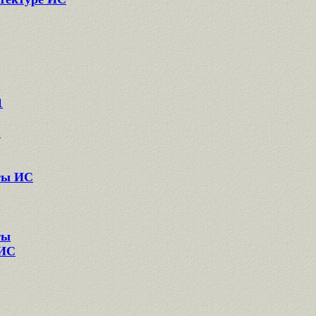
1
ь
ты ИС
ты
 ИС