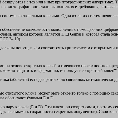
 базируются на тех или иных криптографических алгоритмах. 
я в криптографии они стали выполнять все требования, которые
системы с открытыми ключами. Одна из таких систем появилась в 
на обеспечение возможности выполнения с помощью них цифров
чами, автором которой является T. El Gamal и которая стала ос
ГОСТ 34.10).
должны понять, в чём состоит суть криптосистем с открытыми 
ами на основе открытых ключей и имеющего поверхностное пред
ак можно защитить информацию, используя несекретный ключ?”
стника (абонента) есть два разных, но связанных математически 
ью открытого ключа, может быть открыто только с помощью секр
ва обозначают буквами E и D.
ю пару ключей (E и D). Эти ключи он создает сам и, поэтому с
редъявляемыми к сохранности секретных документов). Свои ключи