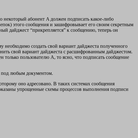
о некоторый абонент A должен подписать какое-либо
лепок) этого сообщения и зашифровывает его своим секретным
ный дайджест “прикрепляется” к сообщению, теперь он
му необходимо создать свой вариант дайджеста полученного
внить свой вариант дайджеста с расшифрованным дайджестом.
н только пользователю A, то ясно, что подписать сообщение
ь под любым документом.
оторому оно адресовано. В таких системах сообщения
показаны упрощенные схемы процессов выполнения подписи