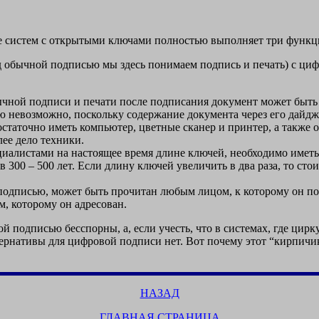
ве систем с открытыми ключами полностью выполняет три функци
 обычной подписью мы здесь понимаем подпись и печать) с ци
ычной подписи и печати после подписания документ может быть 
невозможно, поскольку содержание документа через его дайдже
статочно иметь компьютер, цветные сканер и принтер, а также 
ее дело техники.
иалистами на настоящее время длине ключей, необходимо иметь
 300 – 500 лет. Если длину ключей увеличить в два раза, то ст
одписью, может быть прочитан любым лицом, к которому он по
м, которому он адресован.
й подписью бесспорны, а, если учесть, что в системах, где ц
ьтернативы для цифровой подписи нет. Вот почему этот “кирпич
НАЗАД
ГЛАВНАЯ СТРАНИЦА