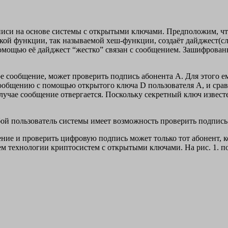
иси на основе системы с открытыми ключами. Предположим, чт
кой функции, так называемой хеш-функции, создаёт дайджест(с
омощью её дайджест “жестко” связан с сообщением. Зашифрован
е сообщение, может проверить подпись абонента A. Для этого е
ообщению с помощью открытого ключа D пользователя A, и сра
лучае сообщение отвергается. Поскольку секретный ключ известе
бой пользователь системы имеет возможность проверить подпис
ние и проверить цифровую подпись может только тот абонент, к
м технологии криптосистем с открытыми ключами. На рис. 1. 