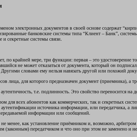
и
меном электронных документов в своей основе содержат “кирпи
изированные банковские системы типа “Клиент – Банк”, системы
е и секретные системы связи.
т, по крайней мере, три функции: первая – это удостоверение то
авшийся не может отказаться от документа, который он подписал
. Другими словами ему нельзя навязать другой или похожий доку
сов лица, для которого предназначен документ (приемника), а 
 аутентичность, т.е. подлинность. Это свойство переносится на 
м для всех абонентов как коммерческих, так и секретных систе
аутентификации источника информации, или передатчика, а лиц
передаваемой информации или сообщений.
и не менее, как установление приёмником и, возможно, арбитром
(законным) передатчиком и что оно при этом не заменено и не