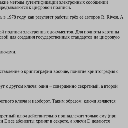
Такие методы аутентификации электронных сообщений
 предъявляются к цифровой подписи.
1978 году, как результат работы трёх её авторов R. Rivest, A.
ой подписи электронных документов. Для полноты картины
новой для создания государственных стандартов на цифровую
ключами.
ставление о криптографии вообще, понятие криптография с
друг с другом ключа: один – совершенно секретный, а второй
етного ключа и наоборот. Таким образом, ключи являются
екретный ключ действительно принадлежит только ему (при
 E все абоненты хранят в секрете, а ключи D делаются