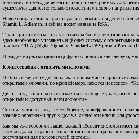
Большинство методов аутентификации электронных сообщений
существуют давно, но только с появлением нового направлени
Новое направление в криптографии связано с введение понятия 
Shamir, L. Adleman, и сейчас носит название RSA.
Такие криптосистемы с самого начала были ориентированны 
здесь необходимо упомянуть ещё одну систему с открытыми клю
подпись США (Digital Signature Standard - DSS), так и России (
Прежде чем рассматривать цифровую подпись как таковую, мы 
Криптография с открытыми ключами
По большому счёту для человека не знакомого с криптосистем
открытыми ключами, по крайней мере, кажется нонсенсом: “К
Дело в том, что в таких системах на самом деле у каждого уча
открытый и доступный всем абонентам.
Система устроена так, что сообщение, зашифрованное с помощ
взаимно обратными друг к другу. Обычно эти ключи для удобст
Как мы уже говорили выше, каждый абонент системы имеет сво
этом он должен хранить его в соответствии с требованиями, п
доступными для пользователей системы.