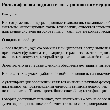
Роль цифровой подписи в электронной коммерци
Введение
Все современные информационные технологии, связанные с об
системам, использующим такие технологии, относятся автомат
платёжные системы на основе smart – карт, другие коммерчески
О подписи вообще
Любая подпись, будь-то обычная или цифровая, всегда выполняе
принимаем (функция авторизации); вторая - это то, что подпис
именно тот документ, который отправил, а не какой-либо иной
Заметим, что две первые функции обеспечивают защиту интере
Во всех этих случаях “работает” свойство подписи, называемое
Аутентификация сообщений является жизненно важным факторо
настаивают на подтверждении личности выписывающего чек – 
но и прописью. Таковы простейшие способы аутентификации 
Говоря в доступных терминах, аутентификация – это не более 
аутентификации данное сообщение послано санкционированным 