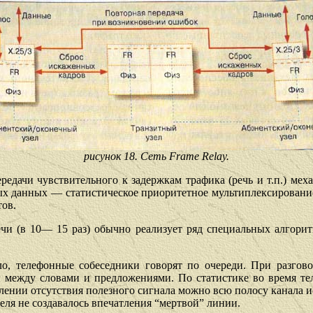
рисунок 18. Сеть Frame Relay.
передачи чувствительного к задержкам трафика (речь и т.п.) ме
ых данных — статистическое приоритетное мультиплексировани
тов.
ечи (в 10— 15 раз) обычно реализует ряд специальных алгорит
ло,
те
лефонные собеседники говорят по очереди. При разгов
ы между словами и предложениями. По статистике во время те
лении отсутствия полезного сигнала можно всю полосу канала ис
еля не создавалось впечатления “мертвой” линии.