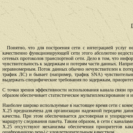
Понятно, что для построения сети с интеграцией услуг не
качественно функционирующей сети этого абсолютно недоста
сетевых протоколов транспортной сети. Дело в том, что инф
чувствительность к задержкам и потерям части данных. Наприм
неравномерным
.
Поток данных обычно нечувствителен к потер
трафик ЛС)
и бывает (например,
трафик
SNA)
чувствитель
выдержать специфические требования по задержкам, приоритет
С точки зрения эффективности использования канала связи п
образом обеспечивает статистическое мультиплексирование и 
Наиболее широко используемые в настоящее время сети с комм
Х.25 предназначена для организации надежной передачи дан
качества.
При этом обеспечивается
д
остоверная и упорядочен
маршруту
следования
пакета
.
Таким образом, в сети с каналам
Х.25 отсутствуют механизмы обеспечения приоритетов ка
оцифрованную речь) с удовлетворительным качеством.