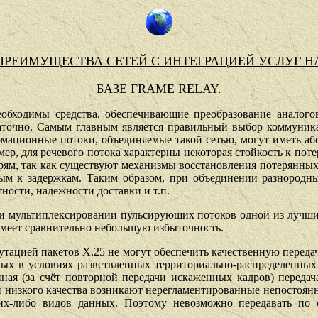
ПРЕИМ
У
ЩЕСТВА СЕТЕЙ С ИНТЕГРАЦИЕЙ УСЛУГ Н
БАЗЕ FRAME RELAY.
обходимы средства, обеспечивающие преобразование аналого
точно. Самым главным является правильный выбор коммуникац
ормационные потоки, объединяемые такой сетью, могут иметь аб
ер, для речевого потока характерны некоторая стойкость к пот
ям, так как существуют механизмы восстановления потерянных
ным к
задержкам.
Таким образом, при объединении разнородн
ности, надежности доставки и т.п.
ри мультиплексировании пульсирующих потоков одной из лучши
имеет сравнительно небольшую избыточность.
утацией пакетов Х.25 не
мо
гут обеспечить качественную переда
ных в условиях разветвленных
те
рриториально-распределенны
ная (за счёт повторной передачи иска
ж
енных кадров) переда
и низкого качества возникают нерегламентированные непостоян
ких-либо видов данных. Поэтому невозможно передавать по