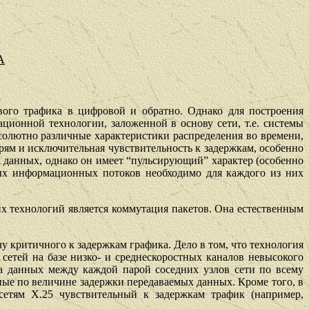
А
вого трафика в цифровой и обратно. Однако для построения
ионной технологии, заложенной в основу сети, т.е. системы
солютно различные характеристики распределения во времени,
ерям и исключительная чувствительность к задержкам, особенно
 данных, однако он имеет “пульсирующий” характер (особенно
ых информационных потоков необходимо для каждого из них
х технологий является коммутация пакетов. Она естественным
чу критичного к задержкам
г
рафика. Дело в том, что технология
х
с
етей на базе низко- и
среднескоростных
каналов невысокого
ча данных м
ежду
каждой парой соседних
уз
лов сети по всему
ные по величине задержки передаваемых данных. Кроме того, в
 сетям Х.25 чувствительный к задержкам
трафик
(например,