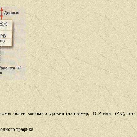
окол более высокого уровня (например,
TCP
или
SPX),
что
родного
трафика.