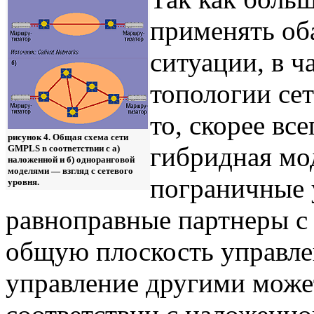
применять оба
ситуации, в ч
топологии се
то, скорее вс
рисунок 4. Общая схема сети
гибридная мод
GMPLS в соответствии с а)
наложенной и б) одноранговой
моделями — взгляд с сетевого
пограничные у
уровня.
равноправные партнеры с 
общую плоскость управле
управление другими може