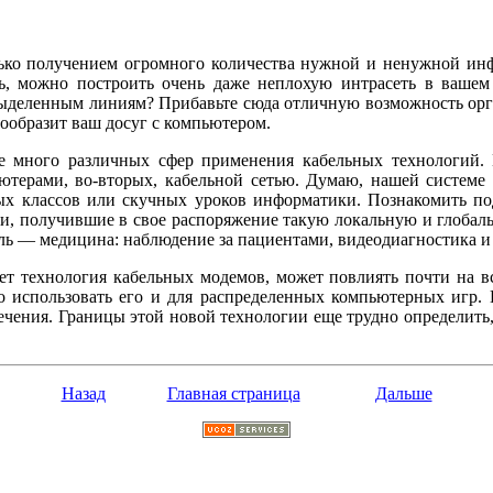
ько получением огромного количества нужной и ненужной инфо
ь, можно построить очень даже неплохую интрасеть в вашем
выделенным линиям? Прибавьте сюда отличную возможность орг
нообразит ваш досуг с компьютером.
е много различных сфер применения кабельных технологий. 
ьютерами, во-вторых, кабельной сетью. Думаю, нашей системе 
х классов или скучных уроков информатики. Познакомить по
ки, получившие в свое распоряжение такую локальную и глобаль
сль — медицина: наблюдение за пациентами, видеодиагностика и 
т технология кабельных модемов, может повлиять почти на вс
но использовать его и для распределенных компьютерных игр. 
ечения. Границы этой новой технологии еще трудно определить,
Назад
Главная страница
Дальше