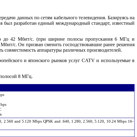
редачи данных по сетям кабельного телевидения. Базируясь на
ния был разработан единый международный стандарт, известный
тью до 42 Мбит/с. (при ширине полосы пропускания 6 МГц и
Мбит/с. Он призван сменить господствовавшие ранее решения
ть совместимость аппаратуры различных производителей.
ропейского и японского рынков услуг CATV и используемые в
 полосой 8 МГц.
bps
Mbps
C
n
80, 2.560 and 5.120 Mbps QPSK and .640, 1.280, 2.560, 5.120, 10.24 Mbps 16-