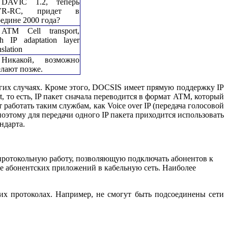
DAVIC 1.2, теперь
VR-RC, придет в
редине 2000 года?
ATM Cell transport,
th IP adaptation layer
nslation
Никакой, возможно
елают позже.
ногих случаях. Кроме этого, DOCSIS имеет прямую поддержку IP
, то есть, IP пакет сначала переводится в формат ATM, который
работать таким службам, как Voice over IP (передача голосовой
этому для передачи одного IP пакета приходится использовать
ндарта.
протокольную работу, позволяющую подключать абонентов к
ие абонентских приложений в кабельную сеть. Наиболее
их протоколах. Например, не смогут быть подсоединены сети