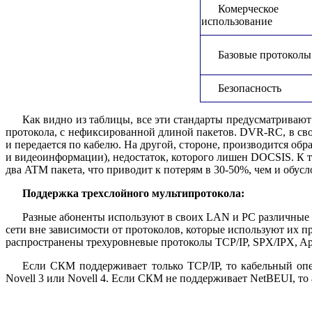
Комерческое
использование
Базовые
протоколы
Безопасность
Как видно из таблицы, все эти стандарты предусматривают
протокола, с нефиксированной длиной пакетов. DVR-RC, в свою 
и передается по кабелю. На другой, стороне, производится обр
и видеоинформации), недостаток, которого лишен DOCSIS. К т
два ATM пакета, что приводит к потерям в 30-50%, чем и обус
Поддержка трехслойного мультипротокола:
Разные абоненты используют в своих LAN и РС различные
сети вне зависимости от протоколов, которые используют их 
распространены трехуровневые протоколы TCP/IP, SPX/IPX, Ap
Если СКМ поддерживает только TCP/IP, то кабельный опе
Novell 3 или Novell 4. Если СКМ не поддерживает NetBEUI, то 