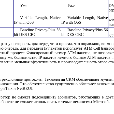
Уже
Уже
D
се
Variable Length, Native
Variable Length, Native
wi
IP with QoS
IP with QoS
tra
Baseline Privacy/Plus 56
Baseline Privacy/Plus 56
bit DES CBC
bit DES CBC
сд
 разную скорость, для передачи и приема, что оправдано, во м
очередь, для передачи IP пакетов использует ATM Cell transport
атный процесс. Фиксированый размер ATM пакетов, не позволяет 
ому же, большинство IP пакетов немного больше ATM пакетов, по
ловленна меньшая эффективность и производительность этого ста
 трехслойные протоколы. Технология СКМ обеспечивает мульти
приложения. Это обстоятельство существенно облегчает включен
pleTalk и NetBEUI.
ратор не сможет подсоединить абонентов, работающих в друг
абонент не сможет использовать сетевые механизмы Microsoft.