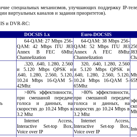
личие специальных механизмов, улучшающих поддержку IP-тел
ии виртуальных каналов и задания приоритетов).
IS
и
DVR
-
RC
:
DOCSIS 1.x
Euro-DOCSIS
64-QAM: 27 Mbps 256-
64-QAM: 38 Mbps 256-
QAM: 42 Mbps ITU J83
QAM: 52 Mbps ITU J83
25
Annex B FEC 6Mhz
Annex A FEC 8Mhz
J8
Channelization
Channelization
Ch
.320, .640, 1.280, 2.560
320, .640, 1.280, 2.560
и 5.120 Mbps QPSK и
и 5.120 Mbps QPSK и
.640, 1.280, 2.560, 5.120,
.640, 1.280, 2.560, 5.120,
Mb
10.24 Mbps 16-QAM 5-
10.24 Mbps 16-QAM 5-
65
42Mhz
65Mhz
>80% эффективности,
>80% эффективности,
при смешаной передаче
при смешаной передаче
эф
ть
голоса и данных, на
голоса и данных, на
ск
скоростях до 10.24 Mbps в
скоростях до 10.24 Mbps в
Mh
3.2 Mhz
3.2 Mhz
Internet Access,
Internet Access,
Interactive Set-top Box,
Interactive Set-top Box,
Int
Voice over IP
Voice over IP