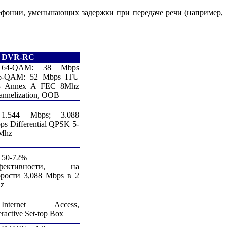
ефонии, уменьшающих задержки при передаче речи (например,
DVR-RC
64-QAM: 38 Mbps
6-QAM: 52 Mbps ITU
3 Annex A FEC 8Mhz
annelization, OOB
1.544 Mbps; 3.088
ps Differential QPSK 5-
Mhz
50-72%
фективности, на
орости 3,088 Mbps в 2
z
Internet Access,
eractive Set-top Box