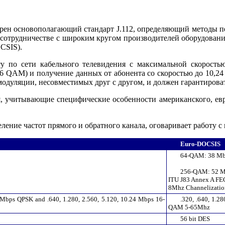
брен основополагающий стандарт J.112, определяющий методы пе
 в сотрудничестве с широким кругом производителей оборудова
OCSIS).
ту по сети кабельного телевидения с максимальной скорос
 QAM) и получение данных от абонента со скоростью до 10,24 
одуляции, несовместимых друг с другом, и должен гарантирова
, учитывающие специфические особенности американского, ев
ение частот прямого и обратного канала, оговаривает работу c
Euro-DOCSIS
64-QAM: 38 M
256-QAM: 52 
ITU J83 Annex A FE
8Mhz Channelizatio
0 Mbps QPSK and .640, 1.280, 2.560, 5.120, 10.24 Mbps 16-
.320, .640, 1.2
QAM 5-65Mhz
56 bit DES