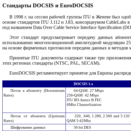
Стандарты
DOCSIS
и
EuroDOCSIS
В 1998 г. на сессии рабочей группы ITU в Женеве был одо
основе стандартов ITU J.112 и J.83, консорциумом CableLabs
под названием Data Over Cable Service Interface Specification (D
Этот стандарт предусматривает передачу данных абонен
использовании многопозиционной амплитудной модуляции 256
на основе фирменных протоколов передачи данных и методов м
Принятыe ITU документы содержат также три приложения
этих регионах стандарты (NTSC, PAL, SECAM).
EuroDOCSIS регламентирует принятое для Европы распредел
DOCSIS 1.x
Поток к абоненту (Downstream
64-QAM: 27 Mbps
Rates)
256-QAM: 42 Mbps
ITU J83 Annex B FEC
6Mhz Channelization
Поток от абонента (Upstream
.320, .640, 1.280, 2.560 and 5.12
Rates)
QAM 5-42Mhz
Шифрование данных
56 bit DES