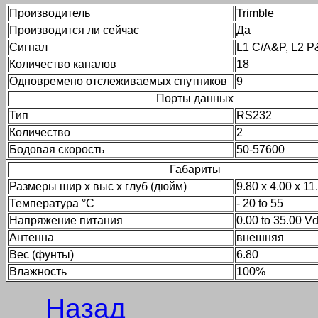
Производитель
Trimble
Производится ли сейчас
Да
Сигнал
L1 C/A&P, L2 
Количество каналов
18
Одновремено отслеживаемых спутников
9
Порты данных
Тип
RS232
Количество
2
Бодовая скорость
50-57600
Габариты
Размеры шир x выс x глуб (дюйм)
9.80 x 4.00 x 11
Температура °C
- 20 to 55
Напряжение питания
0.00 to 35.00 V
Антенна
внешняя
Вес (фунты)
6.80
Влажность
100%
Назад