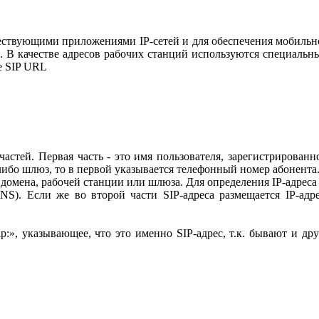
вующими приложениями IP-сетей и для обеспечения мобильнос
. В качестве адресов рабочих станций используются специальн
ые SIP URL
тей. Первая часть - это имя пользователя, зарегистрированн
либо шлюз, то в первой указывается телефонный номер абонента
омена, рабочей станции или шлюза. Для определения IP-адреса 
S). Если же во второй части SIP-адреса размещается IP-адре
», указывающее, что это именно SIP-адрес, т.к. бывают и друг