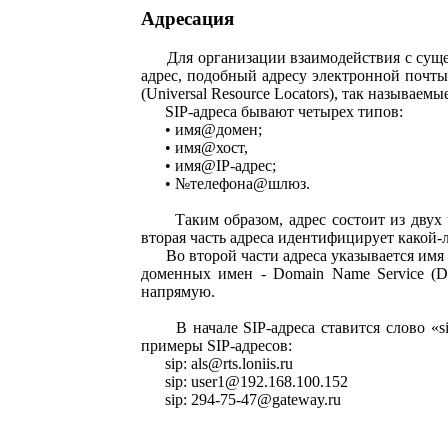
Адресация
Для организации взаимодействия с сущест
адрес, подобный адресу электронной почты
(Universal Resource Locators), так называем
SIP-адреса бывают четырех типов:
• имя@домен;
• имя@хост,
• имя@IР-адрес;
• №телефона@шлюз.
Таким образом, адрес состоит из двух час
вторая часть адреса идентифицирует какой-
Во второй части адреса указывается имя д
доменных имен - Domain Name Service (DN
напрямую.
В начале SIP-адреса ставится слово «sip:
примеры SIP-адресов:
sip: als@rts.loniis.ru
sip: user1@192.168.100.152
sip: 294-75-47@gateway.ru