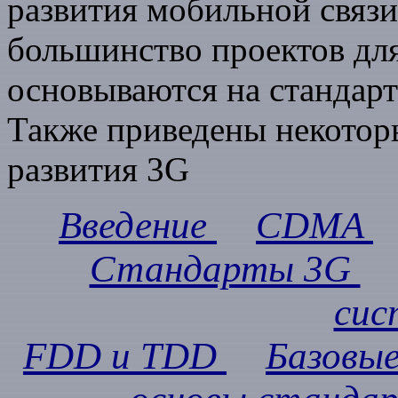
развития мобильной связи 
большинство проектов для
основываются на станда
Также приведены некотор
развития 3G
Введение
CDMA
Стандарты 3G
cи
FDD и TDD
Базовы