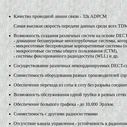
Качество проводной линии связи - 32k ADPCM
Самая высокая скорость передачи данных среди всех TD
Возможность создания различных систем на основе DECT
- домашние бесшнуровые многотрубочные системы, котор
- микросотовые беспроводные корпоративные системы (о
- микросотовые системы общего пользования (СТМ),
- системы фиксированного радиодоступа (WLL) и др.
Сосуществование различных некоординируемых DECT-сис
Совместимость оборудования разных производителей (п
Обеспечение перехода из соты в соту без разрыва соедин
Возможность обслуживания одной трубки в разных сетях 
Обеспечение большого трафика - до 10,000 Эрл/км.
Совместимость с другими радиосистемами
Отсутствие канала управления - устойчивость к радиопо