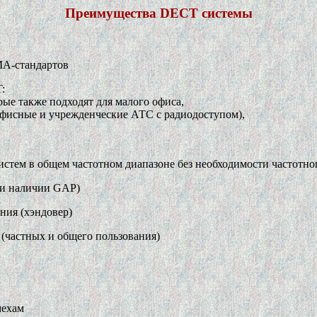
Преимущества DECT системы
MA-стандартов
:
ые также подходят для малого офиса,
фисные и учрежденческие АТС с радиодоступом),
тем в общем частотном диапазоне без необходимости частотно
ри наличии GAP)
ения (хэндовер)
(частных и общего пользования)
мехам