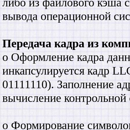
либо из файлового кэша 
вывода операционной си
Передача кадра из комп
o Оформление кадра дан
инкапсулируется кадр LL
01111110). Заполнение ад
вычисление контрольной
o Формирование символов