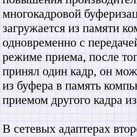
многокадровой буфериза
загружается из памяти ко
одновременно с передачей
режиме приема, после то
принял один кадр, он мож
из буфера в память комп
приемом другого кадра из
В сетевых адаптерах вто