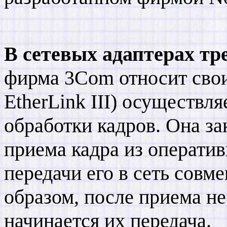
В сетевых адаптерах тр
фирма 3Com относит свои
EtherLink III) осуществл
обработки кадров. Она за
приема кадра из операти
передачи его в сеть совм
образом, после приема не
начинается их передача.