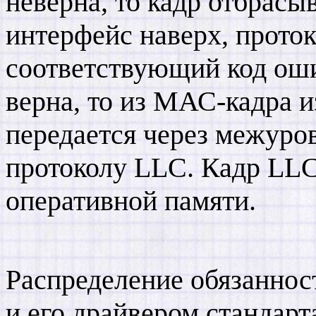
неверна, то кадр отбрасы
интерфейс наверх, прото
соответствующий код оши
верна, то из МАС-кадра и
передается через межуро
протоколу LLC. Кадр LLC
оперативной памяти.
Распределение обязаннос
и его драйвером стандарт