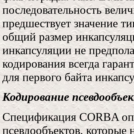
последовательность величи
предшествует значение ти
общий размер инкапсуляц
инкапсуляции не предпола
кодирования всегда гаран
для первого байта инкапс
Кодирование псевдообъе
Спецификация CORBA опр
псевдообъектов, которые 