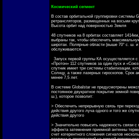
Космический сегмент
В состав орбитальной группировки системы Gl
ретрансляторов, размещенных на восьми круг
Высота орбит над поверхностью Земля
48 спутников на 8 орбитах
составляет 1414км,
выбраны так, чтобы обеспечить максимальну
широтах. Полярные области (выше 70° с. ш. и
обслуживаются.
Запуск первой группы КА осуществляется с 
«Протон» 112 спутников за один пуск и «Союз»
спутник имеет три системы стабилизации, кот
Солнцу, а также лазерных гироскопов. Срок 
менее 7,5 лет.
В системе Globalstar не предусмотрены межс
постоянное двукратное покрытие земной повер
ш.), которое позволит:
> Обеспечить непрерывную связь при переход
действия другого луча одного и того же спутн
действия другого
> Значительно повысить надежность связи с
эффекта затемнения приемной антенны терми
счет когерентного сложения сигналов несколь
различных препятствий на земной поверхност