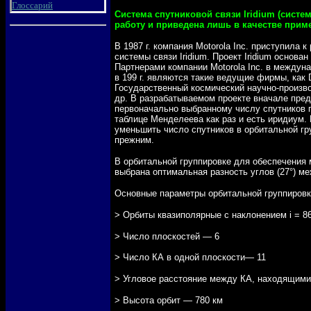
Глоссарий
Система спутниковой связи Iridium (сист
работу и приведена лишь в качестве прим
В 1987 г. компания Motorolа Inc. приступила 
системы связи Iridium. Проект Iridium основ
Партнерами компании Motorola Inc. в междуна
в 199 г. являются такие ведущие фирмы, как D
Государственный космический научно-произво
др. В разрабатываемом проекте вначале пред
первоначально выбранному числу спутников п
таблице Менделеева как раз и есть иридиум.
уменьшить число спутников в орбитальной гру
прежним.
В орбитальной группировке для обеспечения
выбрана оптимальная разность углов (27°) м
Основные параметры орбитальной группировк
> Орбиты квазиполярные с
наклонением i = 8
> Число плоскостей — 6
> Число КА в одной плоскости— 11
> Угловое расстояние между КА, находящими
> Высота орбит — 780 км