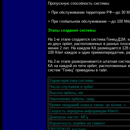
Пропускную способность системы:
> При обслуживании территории РФ—до 30 М
> При глобальном обслуживании —до 100 Мба
Этапы создания системы
На 1-м этапе создается система Гонец-Д1М, к
из двух орбит, расположенных в разных плос
менее 2 лет. На каждом КА размещается 128
100 Кбит каждое и один приемопередатчик, р
На 2-м этапе разворачивается штатная систем
КА на каждой из пяти орбит, расположенных 
систем "Гонец" приведены в табл.
Характеристика системы
Число спутников и орбит
Высота орбиты, км
Наклонение орбиты, град.
Время ожиданий сеанса связи. не более, ч
Скорость передачи информации Кбит/с
Диапазон частот. МГц
Вероятность ошибки на символ
ПРОТОКОЛ доступа