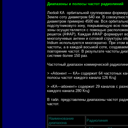
Диапазоны и полосы частот радиолиний
Любой КА орбитальной группировки формируе
Земле соту диаметром 640 км.
В совокупност
диаметром примерно 4500 км. Вся орбитальн
подспутниковуго зону, покрывающую всю пов
зоны осуществляется с помощью расположен
решеток (АФАР), Каждая АФАР формирует во
многолучевых антенн и сотовой структуры об
Iridium используются многократно. При этом
частоты, а в каждой восьмой соте, создавае
повторение частот. В результате частоты ди
системе более 150 раз.
Частотный диапазон коммерческой радиолини
> «Абонент — КА» содержит 64 частотных кан
полосы частот каждого канала 126 Кгц)
> «КА—абонент» содержит 29 каналов с разн
каждого канала 280 Кгц)
В табл. представлены диапазоны частот ради
частот.
Наименование
Радиолиния
диапазона