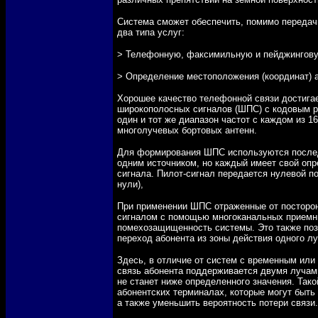
Система сможет обеспечить, помимо передач
два типа услуг:
> Телефонную, факсимильную и пейджингову
> Определение местоположения (координат) 
Хорошее качество телефонной связи достиг
широкополосных сигналов (ШПС) с кодовым р
один и тот же диапазон частот с каждом из 
многолучевых бортовых антенн.
Для формирования ШПС используются после
одним источником, но каждый имеет свой опр
сигнала. Пилот-сигнал передается нулевой 
нули),
При применении ШПС отраженные от посторо
сигналом с помощью многоканальных приемни
помехозащищенность системы. Это также поз
переход абонента из зоны действия одного лу
Здесь, в отличие от систем с временным или
связь абонента поддерживается двумя лучами 
не станет ниже определенного значения. Так
абонентских терминалах, которые могут быть
а также уменьшить вероятность потери связи.