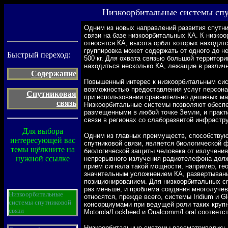
Низкоорбитальные системы спу
Одним из новых направлений развития спутни
связи на базе низкоорбитальных КА. К низкоо
относятся КА, высота орбит которых находит
группировка может содержать от одного до н
Быстрый переход:
500 кг. Для охвата связью большой территор
находиться несколько КА, лежащие в различ
Содержание
Повышенный интерес к низкоорбитальным сис
возможностью предоставления услуг персона
Спутниковая
при использовании сравнительно дешевых ма
связь
Низкоорбитальные системы позволяют обеспе
размещенными в любой точке Земли, и практи
связи в регионах со слаборазвитой инфрастру
Для выбора
Одним из главных преимуществ, способству
интересующей вас
спутниковой связи, является биологической ф
темы щёлкните на
биологической защиты человека от излучени
нужной ссылке
непрерывного излучения радиотелефона долж
прием сигнала такой мощности, например, ге
значительным усложнением КА, развертывани
позиционированием. Для низкоорбитальных с
раз меньше, и проблема создания многолучев
Низкоорбитальные
относятся, прежде всего, системы Iridium и G
системы спутниковой
консорциумами при ведущей роли таких крупн
связи
Motorola/Lockheed и Oualcomm/Loral соответс
Низкоорбитальные системы рассматривались 