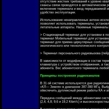
отсутствие жестких требований к уровню кв
сеансы связи проводятся в автоматическом 
включение терминала и ввод передаваемой и
удобство эксплуатации.
Использование ненаправленных антенн исклю
позволяет использовать терминалы, установ
летательные аппараты. Наземные терминалы
> Стационарный терминал для установки в п
терминал Мобильный терминал для установки
терминал для приема циркулярных сообщени
экологического или технологического контрол
> Терминал персонального радиовызова (пей
В зависимости от модификации в состав тер
клавиатура с устройством отображения, а та
абонента. Вес абонентского терминала любой
Принципы построения радиоканалов
В 31 ой системе используются дне радиолин
«КЛ— Земля» в диапазоне З87-390 МГц. Выбр
обеспечить дуплексный режим работы КА и а
Передача сообщений между абонентами систе
(2,4; 4,8; 9,6 и 19,2 Кбит/с) и высокоскорос