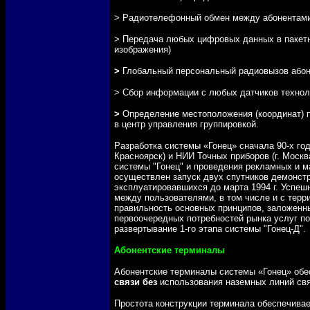
> Радиотелефонный обмен между абонентам
> Передача любых цифровых данных в пакетн
изображения)
>
Глобальный персональный радиовызов або
> Сбор информации с любых датчиков техноло
>
Определение местоположения (координат) 
в центр управления группировкой.
Разработка системы «Гонец» сначала 90-х го
Красноярск) и НИИ Точных приборов (г. Москв
системы "Гонец" и проведения рекламных и м
осуществлен запуск двух спутников демонстр
эксплуатировавшихся до марта 1994 г. Успе
между пользователями, в том числе и с терр
правильность основных принципов, заложенн
первоочередных потребностей рынка услуг по
развертывание 1-го этапа системы "Гонец-Д".
Абонентские терминалы
Абонентские терминалы системы «Гонец» обе
связи без
использования наземных линий свя
Простота конструкции терминала обеспечивае