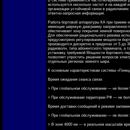
В системе применяется частотно-временное 
используется несколько частот и на каждой и
организации устойчивой связи в радиолиниях
ответно-запросная информация.
Работа бортовой аппаратуры КА при приеме и
имеющие широкую диаграмму направленности
обеспечивает зону покрытия земной поверхно
Для обеспечения рационального режима испо
предусмотрено регулирование мощности бор
производится дискретно в пределах от 5 до 3
радиоволн, типа абонентского терминала, а т
установку требуемой Мощности бортового пер
позволяет упростить решение вопросов элек
отдельных регионах земного шара.
К основным характеристикам системы «Гонец
Время ожидания сеанса связи:
> При глобальном обслуживании — не более
> При обслуживании территории РФ — не бол
Время доставки сообщений в режиме запомина
> При глобальном обслуживании — не более 
> В зоне 4000 км — в реальном масштабе вр