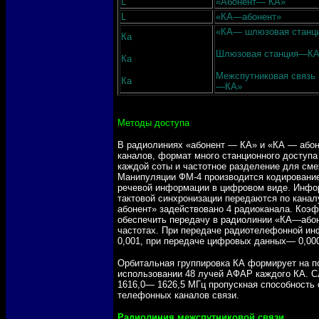
L
«Абонент— КА»
L
«КА—абонент»
«КА— шлюзовая станц
Ка
Шлюзовая станция—К
Ка
Межспутниковая связь
Кa
—КА»
Методы доступа
В радиолиниях «абонент — КА» и «КА — абон
каналов, формат много станционного доступа
каждой соты и частотное разделение для см
Манипуляции ФМ-4 производится кодирование
речевой информации в цифровом виде. Инфор
тактовой синхронизации передаются по канал
абонент» задействовано 4 радиоканала. Коэф
обеспечить передачу в радиолинии «КА—абон
частотах. При передаче радиотелефонной ин
0,001, при передаче цифровых данных— 0,00
Орбитальная группировка КА формирует на п
использовании 48 лучей АФАР каждого КА. С
1616,0— 1626,5 МГц пропускная способность
телефонных каналов связи.
Радиолиния межспутниковой связи.