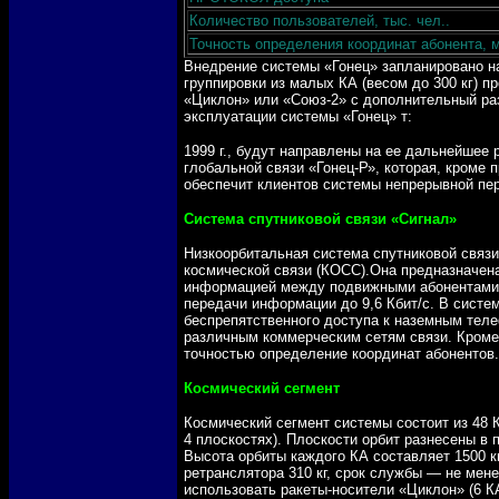
Количество пользователей, тыс. чел..
Точность определения координат абонента, 
Внедрение системы «Гонец» запланировано на
группировки из малых КА (весом до 300 кг) п
«Циклон» или «Союз-2» с дополнительный ра
эксплуатации системы «Гонец» т:
1999 г., будут направлены на ее дальнейшее
глобальной связи «Гонец-Р», которая, кроме
обеспечит клиентов системы непрерывной пе
Система спутниковой связи «Сигнал»
Низкоорбитальная система спутниковой связ
космической связи (КОСС).Она предназначена
информацией между подвижными абонентами 
передачи информации
до 9,6 Кбит/с. В сист
беспрепятственного доступа к наземным теле
различным коммерческим сетям связи. Кроме 
точностью определение координат абонентов.
Космический сегмент
Космический сегмент системы состоит из 48 К
4 плоскостях). Плоскости орбит разнесены в 
Высота орбиты каждого КА составляет 1500 км
ретранслятора 310 кг, срок службы — не мене
использовать ракеты-носители «Циклон» (6 КА