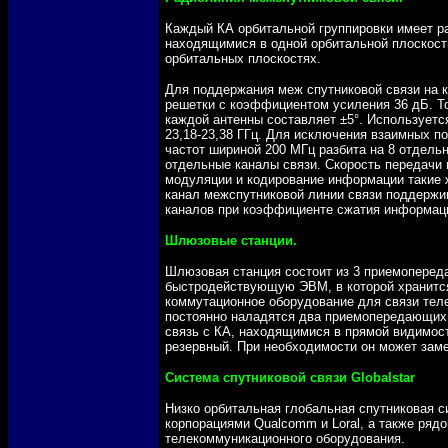
Каждый КА орбитальной группировки имеет р
находящимися в одной орбитальной плоскости
орбитальных плоскостях.
Для поддержания меж спутниковой связи на
решетки с коэффициентом усиления 36 дБ. Т
каждой антенны составляет ±5°. Используетс
23,18-23,38 ГГц. Для исключения взаимных п
частот
шириной 200 МГц разбита на 8 отдель
отдельные каналы связи. Скорость передачи
модуляции и кодирование информации такие 
канал межспутниковой линии связи поддержи
каналов при коэффициенте сжатия информации
Шлюзовые станции.
Шлюзовая станция состоит из 3 приемопере
быстродействующую ЭВМ, в которой хранится
коммутационное оборудование для связи тел
постоянно наладятся два приемопередающих
связь с КА, находящимися в прямой видимо
резервный. При необходимости он может замен
Система спутниковой связи Globalstar
Низко орбитальная глобальная спутниковая си
корпорациями Qualcomm и Loral, а также ряд
телекоммуникационного оборудования.