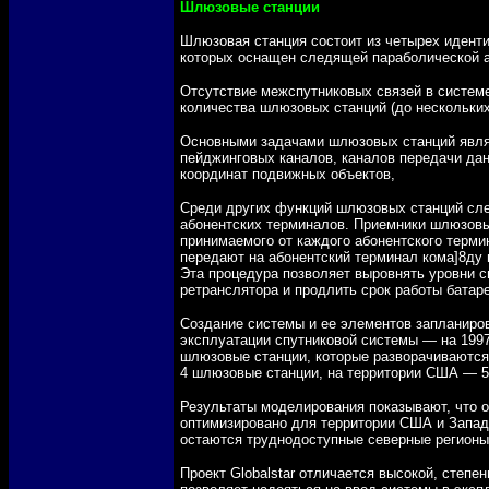
Шлюзовые станции
Шлюзовая станция состоит из четырех идент
которых оснащен следящей параболической а
Отсутствие межспутниковых связей в системе
количества шлюзовых станций (до нескольких
Основными задачами шлюзовых станций явля
пейджинговых каналов, каналов передачи да
координат подвижных объектов,
Среди других функций шлюзовых станций сл
абонентских терминалов. Приемники шлюзовы
принимаемого от каждого абонентского термин
передают на абонентский терминал кома]8ду
Эта процедура позволяет выровнять уровни с
ретранслятора и продлить срок работы батар
Создание системы и ее элементов запланирова
эксплуатации спутниковой системы — на 199
шлюзовые станции, которые разворачиваются 
4 шлюзовые станции, на территории США — 5
Результаты моделирования показывают, что о
оптимизировано для территории США и Запад
остаются труднодоступные северные регионы 
Проект Globalstar отличается высокой, степе