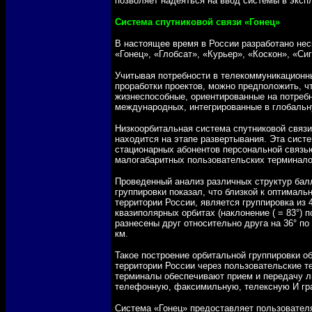
позволяет надеяться на ввод системы в эксп
Система спутниковой связи «Гонец»
В настоящее время в России разработано нес
«Гонец», «Глобсат», «Курьер», «Коскон», «Си
Учитывая потребности в телекоммуникационн
проработки проектов, можно предположить, ч
жизнеспособные, ориентированные на потреб
международных, интегрированные в глобальн
Низкоорбитальная система спутниковой связи
находится на этапе развертывания. Эта сист
стационарных абонентов персональной
связь
малогабаритных пользовательских терминало
Проведенный анализ различных структур бал
группировки показал, что близкой к оптималь
территории России, является группировка из 
квазиполярных орбитах (наклонение ( = 83°) п
разнесены друг относительно друга на 36° по
км.
Такое построение орбитальной группировки о
территории России через пользовательские т
терминалы обеспечивают прием и передачу 
телефонную, факсимильную, телексную И гр
Система «Гонец» предоставляет пользовате