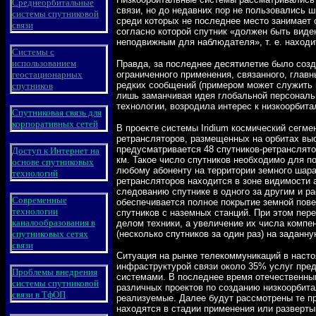
Среднеорбитальные
связи, но до недавних пор не пользовались 
системы спутниковой
среди которых не последнее место занимает 
связи
согласно которой спутник «должен быть виде
неподвижным для наблюдателя», т. е. находи
Системы с
использованием
Правда, за последнее десятилетие было созд
геостационарных
ограниченного применения, связанного, главн
редких сообщений (примером может служить п
спутников
лишь заманчивая идея глобальной персональ
технологии, возродила интерес к низкоорбит
Спутниковая связь для
корпоративных сетей
В проекте системы Iridium космический сегме
ретрансляторов, размещенных на орбитах высо
предусматривается 48 спутников-ретранслят
Доступ к Интернет на
км. Такое число спутников необходимо для 
основе спутниковых
любому абоненту на территории земного шара
технологий
ретрансляторов находится в зоне видимости 
следованию спутнике в одного за другим и р
Современные
обеспечивается полное покрытие земной пове
технологии
спутников с наземных станций. При этом пере
каналообразования в
делом техники, а увеличение их числа компе
спутниковых сетях
(несколько спутников за один раз) на заданну
связи
Ситуация на рынке телекоммуникаций в насто
инфраструктурой связи около 35% услуг пре
Проблемы внедрения
системами. В последнее время отечественны
системы спутниковой
различных проектов по созданию низкоорбита
связи в ТфОП
реализуемые. Далее будут рассмотрены те пр
находятся в стадии применения или разверты