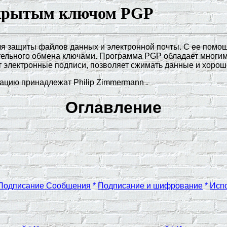
ткрытым ключом PGP
я защиты файлов данных и электронной почты. С ее помощ
ельного обмена ключами. Программа PGP обладает многими
 электронные подписи, позволяет сжимать данные и хорош
ацию принадлежат Philip Zimmermann .
Оглавление
Подписание Сообщения
*
Подписание и шифрование
*
Исп