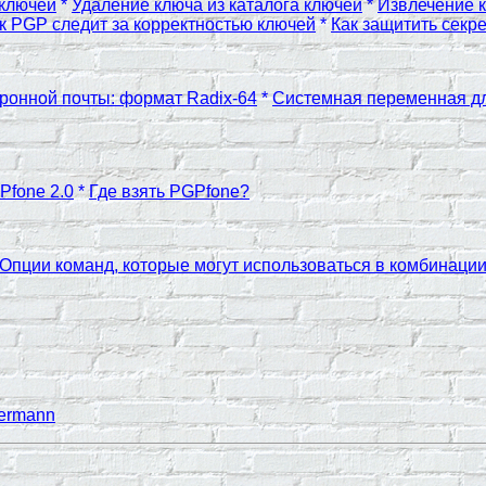
 ключей
*
Удаление ключа из каталога ключей
*
Извлечение к
к PGP следит за корректностью ключей
*
Как защитить секр
ронной почты: формат Radix-64
*
Системная переменная дл
Pfone 2.0
*
Где взять PGPfone?
Опции команд, которые могут использоваться в комбинаци
mermann