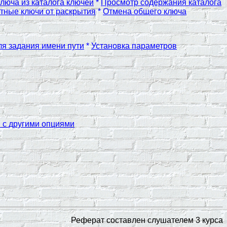
люча из каталога ключей
*
Просмотр содержания каталога
етные ключи от раскрытия
*
Отмена общего ключа
я задания имени пути
*
Установка параметров
и с другими опциями
Реферат составлен слушателем 3 курса