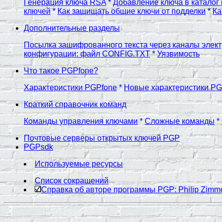
Генерация ключа RSA
*
Добавление ключа в каталог
ключей
*
Как защищать общие ключи от подделки
*
Ка
Дополнительные разделы
Посылка зашифрованного текста через каналы элект
конфигурации: файл CONFIG.TXT
*
Уязвимость
Что такое PGPfone?
Характеристики PGPfone
*
Новые характеристики PG
Краткий справочник команд
Команды управления ключами
*
Сложные команды
*
Почтовые серверы открытых ключей PGP
PGPsdk
Используемые ресурсы
Список сокращений
Справка об авторе программы PGP: Philip Zim