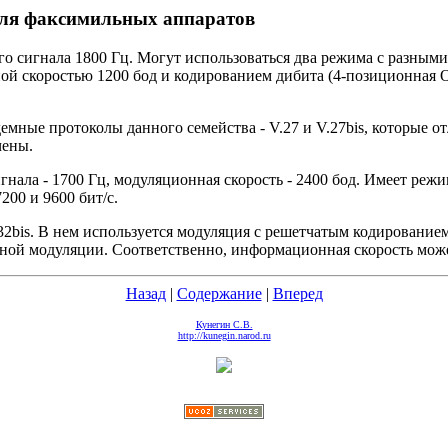
для факсимильных аппаратов
го сигнала 1800 Гц. Могут использоваться два режима с разным
ой скоростью 1200 бод и кодированием дибита (4-позиционная О
мные протоколы данного семейства - V.27 и V.27bis, которые отл
чены.
гнала - 1700 Гц, модуляционная скорость - 2400 бод. Имеет ре
00 и 9600 бит/с.
32bis. В нем используется модуляция с решетчатым кодированием
онной модуляции. Соответственно, информационная скорость может
Назад
|
Содержание
|
Вперед
Кунегин С.В.
http://kunegin.narod.ru