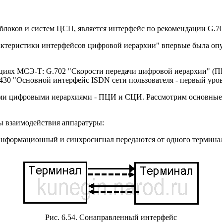
локов и систем ЦСП, является интерфейс по рекомендации G.7
ктеристики интерфейсов цифровой иерархии" впервые была опуб
циях МСЭ-Т: G.702 "Скорости передачи цифровой иерархии" (П
 I.430 "Основной интерфейс ISDN сети пользователя - первый ур
ими цифровыми иерархиями - ПЦИ и СЦИ. Рассмотрим основные 
ы взаимодействия аппаратуры:
e). Информационный и синхросигнал передаются от одного терми
Рис. 6.54. Сонаправленный интерфейс