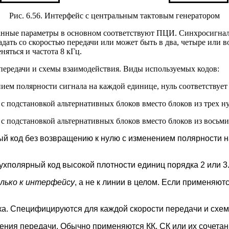
Рис. 6.56. Интерфейс с центральным тактовым генератором
анные параметры в основном соответствуют ПЦИ. Синхросигнал 
ать со скоростью передачи или может быть в два, четыре или во
няться и частота 8 кГц.
и передачи и схемы взаимодействия. Виды используемых кодов:
нением полярности сигнала на каждой единице, нуль соответствует
код с подстановкой альтернативных блоков вместо блоков из трех 
код с подстановкой альтернативных блоков вместо блоков из восьми
ый код без возвращению к нулю с изменением полярности н
 двухполярный код высокой плотности единиц порядка 2 или 3
лько к интерфейсу
, а не к линии в целом. Если применяют
ка. Специфицируются для каждой скорости передачи и схе
ения передачи. Обычно применяются КК, СК или их сочетан