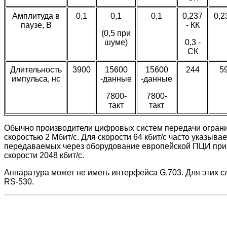
Амплитуда в
0,1
0,1
0,1
0,237
0,2
паузе, В
- КК
(0,5 при
шуме)
0,3 -
СК
Длительность
3900
15600
15600
244
5
импульса, нс
-данные
-данные
7800-
7800-
такт
такт
Обычно производители цифровых систем передачи огранич
скоростью 2 Мбит/с. Для скорости 64 кбит/с часто указыв
передаваемых через оборудование европейской ПЦИ при n=
скорости 2048 кбит/с.
Аппаратура может не иметь интерфейса G.703. Для этих сл
RS-530.