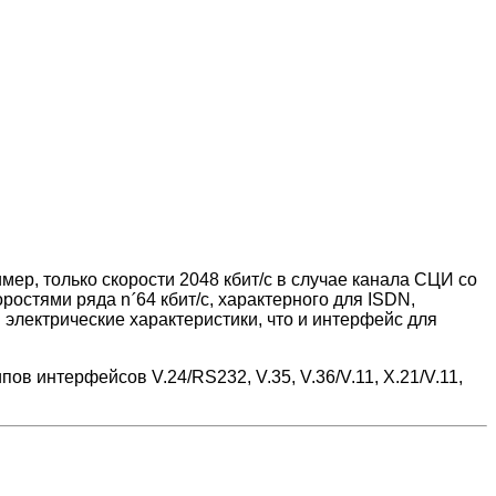
р, только скорости 2048 кбит/с в случае канала СЦИ со
оростями ряда n
´
64 кбит/с, характерного для ISDN,
электрические характеристики, что и интерфейс для
в интерфейсов V.24/RS232, V.35, V.36/V.11, X.21/V.11,