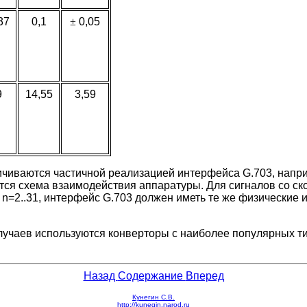
37
0,1
±
0,05
9
14,55
3,59
иваются частичной реализацией интерфейса G.703, наприме
ается схема взаимодействия аппаратуры. Для сигналов со ск
2..31, интерфейс G.703 должен иметь те же физические и 
учаев используются конверторы с наиболее популярных типо
Назад
Содержание
Вперед
Кунегин С.В.
http://kunegin.narod.ru