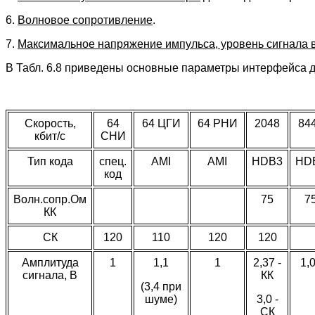
6.
Волновое сопротивление
.
7.
Максимальное напряжение импульса, уровень сигнала в
В Табл. 6.8 приведены основные параметры интерфейса д
Скорость,
64
64 ЦГИ
64 РНИ
2048
84
кбит/с
СНИ
Тип кода
спец.
AMI
AMI
HDB3
HD
код
Волн.сопр.Ом
75
7
КК
СК
120
110
120
120
Амплитуда
1
1,1
1
2,37 -
1,
сигнала, В
КК
(3,4 при
шуме)
3,0 -
СК