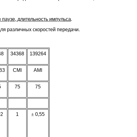
 паузе, длительность импульса
.
ля различных скоростей передачи.
48
34368
139264
B3
CMI
AMI
5
75
75
02
1
±
0,55