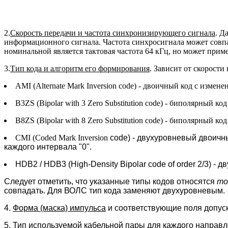
2.
Скорость передачи и частота синхронизирующего сигнала
. Д
информационного сигнала. Частота синхросигнала может совпад
номинальной является тактовая частота 64 кГц, но может приме
3.
Тип кода и алгоритм его формирования
. Зависит от скорост
AMI (Alternate Mark Inversion code) - двоичный код с изме
B3ZS (Bipolar with 3 Zero Substitution code) - биполярный 
B8ZS (Bipolar with 8 Zero Substitution code) - биполярный 
CMI (Coded Mark Inversion
code) - двухуровневый двоичн
каждого интервала "0".
HDB2 / HDB3 (High-Density Bipolar code of order 2/3) -
Следует отметить, что указанные типы кодов относятся
то
совпадать. Для ВОЛС тип кода заменяют двухуровневым.
4.
Форма (маска) импульса
и соответствующие поля допус
5.
Тип используемой кабельной пары
для каждого направл