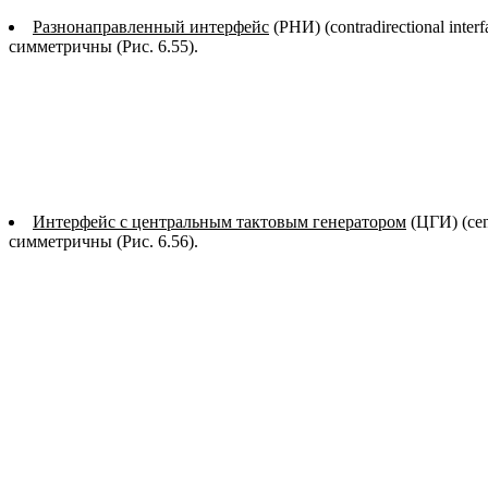
Разнонаправленный интерфейс
(РНИ) (contradirectional in
симметричны (Рис. 6.55).
Интерфейс с центральным тактовым генератором
(ЦГИ) (cen
симметричны (Рис. 6.56).